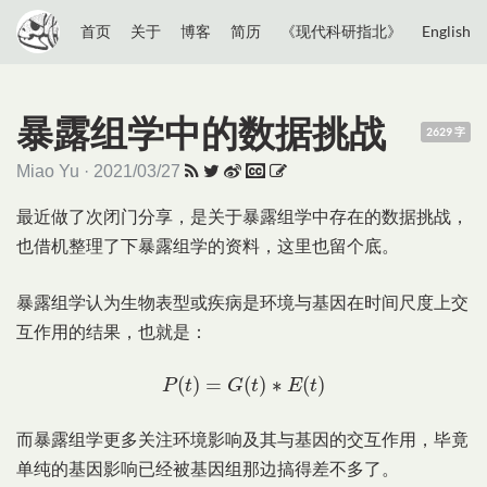
首页
关于
博客
简历
《现代科研指北》
English
暴露组学中的数据挑战
2629 字
Miao Yu · 2021/03/27
最近做了次闭门分享，是关于暴露组学中存在的数据挑战，
也借机整理了下暴露组学的资料，这里也留个底。
暴露组学认为生物表型或疾病是环境与基因在时间尺度上交
互作用的结果，也就是：
P
(
t
)
=
G
(
t
)
∗
E
(
t
)
(
)
=
(
)
∗
(
)
P
t
G
t
E
t
而暴露组学更多关注环境影响及其与基因的交互作用，毕竟
单纯的基因影响已经被基因组那边搞得差不多了。