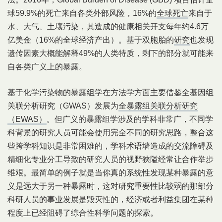
球59.9%的死亡来自各类外部风险，16%的
全球死亡
来自于
水、大气、土壤污染，其造成的健康相关开支每年约4.6万
亿美金（16%的全球经济产出）。基于双胞胎的
研
究
也发现
遗传因素大概能解释49%的人类特质，剩下的部分就可能来
自各类广义上的暴露。
基于化学污染物的暴露组学在方法学方面主要借鉴全基因组
关联分析研究（GWAS）发展为
全暴露组关联分析研究
（EWAS）
。但广义的暴露组学涉及的学科非常广，不同学
科背景的研究人员可能会使用完全不同的研究思路，整合这
些跨学科知识是非常困难的，学科术语墙造成的交流障碍及
精细化专业分工导致的研究人员的视野狭隘经常让合作举步
维艰。最简单的例子就是当你真的系统性发现某种暴露的意
义是远大于另一种暴露时，这对研究重要性比较弱的那部分
科研人员的事业发展是毁灭性的，经济或者利益集团在某种
程度上已经阻碍了综合性科学问题的探索。