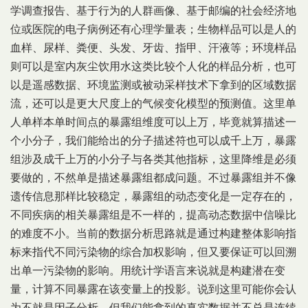
学调查报告、基于行为的人群画像、基于邮编的社会经济地
位或医院的电子病例还有心理学量表；生物样品可以是人的
血样、尿样、粪便、头发、牙齿、指甲、汗液等；环境样品
则可以是室内灰尘饮用水这类比较个人化的样品分析，也可
以是遥感数据、环境监测或被动采样技术下拿到的区域数据
流，还可以是更大尺度上的气候变化模型的预测值。这里单
人单样本单时间点的暴露组维度可以上万，毕竟就算描述一
个小分子，我们能给出的分子描述符也可以成千上万，暴露
组涉及成千上万的小分子与各类其他指标，这里降维是必须
要做的，不然单是描述暴露组都成问题。不过暴露组并不像
遗传信息那样比较稳定，暴露组的动态变化是一定存在的，
不同疾病的相关暴露组是不一样的，提高动态数据中信噪比
的难度不小。当前的数据分析思路就是通过构建整体影响指
标来指代不同污染物的综合加权影响，但又要保证可以回溯
出单一污染物的影响。用统计学语言来说就是构建潜在变
量，计算不同暴露在该变量上的投影。说到这里可能你会认
为不就是因子分析，但我们能拿到的真实数据并不总是连续