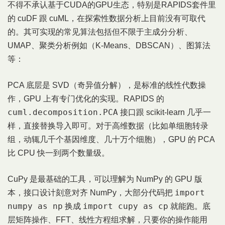
不得不承认基于CUDA的GPU生态，特别是RAPIDS套件里
的 cuDF 跟 cuML，在探索性数据分析上目前没有可取代
的。其可实现的常见算法包括但不限于主成分分析、
UMAP、聚类分析例如（K-Means、DBSCAN）、图算法
等：
PCA 底层是 SVD（奇异值分解），是标准的线性代数操
作，GPU 上有专门优化的实现。RAPIDS 的
cuml.decomposition.PCA
接口跟 scikit-learn 几乎一
样，直接替换导入即可。对于高维数据（比如单细胞转录
组，动辄几千个基因维度、几十万个细胞），GPU 的 PCA
比 CPU 快一到两个数量级。
CuPy 是最基础的工具，可以理解为 NumPy 的 GPU 版
import
本，接口设计刻意对齐 NumPy，大部分代码把
numpy as np
import cupy as cp
换成
就能跑。底
层矩阵操作、FFT、线性方程组求解，只要你的操作能用