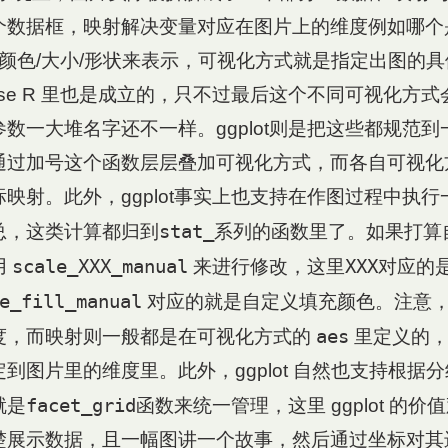
个数据框，映射解决变量对应在图片上的维度例如哪个
用颜色/大小/形状来表示，可视化方式就是指定出图的
ase R 里也是成立的，只不过最后这个不同可视化方
数一大堆名字还不一样。ggplot则是把这些都规范
通过加号这个函数层层叠加可视化方式，而各自可视化
映射。此外，ggplot事实上也支持在作图过程中执
stat_
总，这类计算都归到
系列的函数里了。如果打算
scale_XXX_manual
XXX
用
来进行修改，这里
对应的
e_fill_manual
对应的就是自定义填充颜色。注意
aes
度，而映射则一般都是在可视化方式的
里定义的，
到图片里的维度里。此外，ggplot 自然也支持根据
facet_grid
就是
函数来统一管理，这里 ggplot 的
楚展示数据，且一幅图讲一个故事，然后通过坐标对其