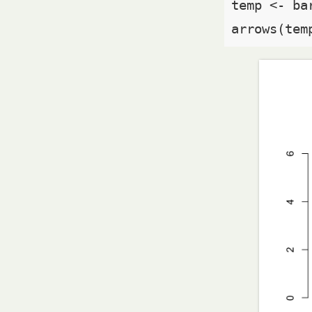
temp <- ba
arrows(tem