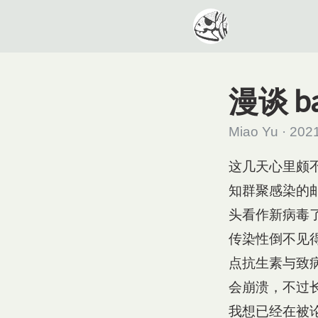
漫谈 ba
Miao Yu · 202
这几天心里颇
知群聚感染的
头看作新病毒
传染性倒不见
点抗生素与致
会崩溃，不过
我想已经在被