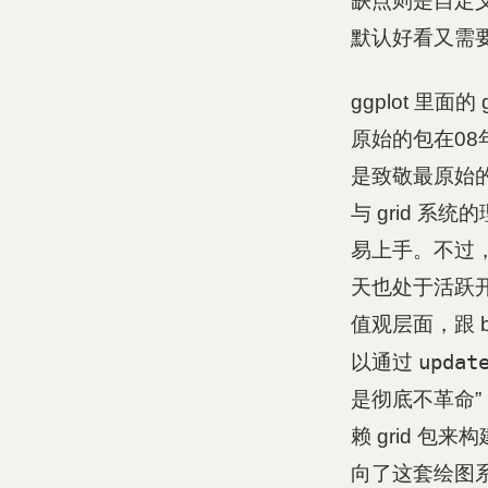
缺点则是自定
默认好看又需要
ggplot 里面
原始的包在08年
是致敬最原始的版
与 grid 
易上手。不过，我也
天也处于活跃
值观层面，跟 
updat
以通过
是彻底不革命”
赖 grid 包
向了这套绘图系统