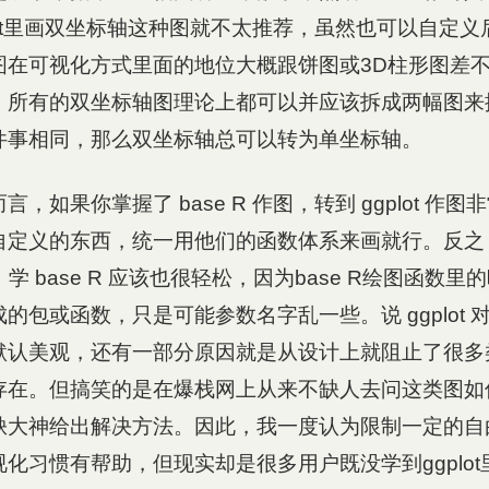
lot里画双坐标轴这种图就不太推荐，虽然也可以自定
图在可视化方式里面的地位大概跟饼图或3D柱形图差
。所有的双坐标轴图理论上都可以并应该拆成两幅图来
件事相同，那么双坐标轴总可以转为单坐标轴。
，如果你掌握了 base R 作图，转到 ggplot 作
自定义的东西，统一用他们的函数体系来画就行。反之
语法，学 base R 应该也很轻松，因为base R绘图函数
的包或函数，只是可能参数名字乱一些。说 ggplot 
默认美观，还有一部分原因就是从设计上就阻止了很多
在。但搞笑的是在爆栈网上从来不缺人去问这类图如何在
缺大神给出解决方法。因此，我一度认为限制一定的自
化习惯有帮助，但现实却是很多用户既没学到ggplo