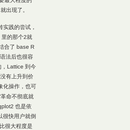
要最大程度的
 就出现了。
 理论转实践的尝试，
2 里的那个2就
合了 base R
加语法后也很容
attice 到今
然没有上升到价
对象化操作，也可
“革命不彻底就
ot2 也是依
，所以很快用户就倒
的对比很大程度是