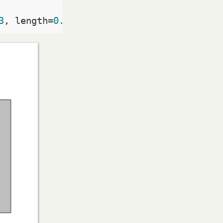
3
, length=
0.1
)