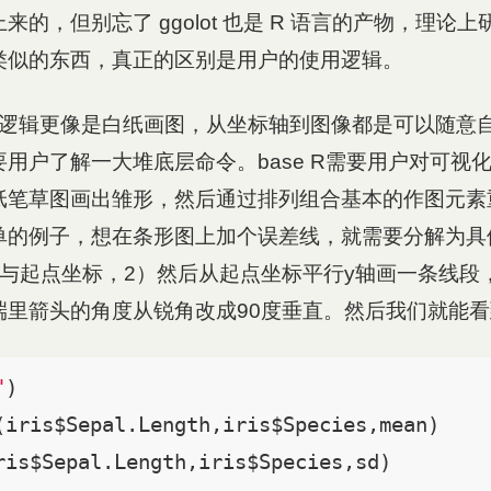
的，但别忘了 ggolot 也是 R 语言的产物，理论上研究
类似的东西，真正的区别是用户的使用逻辑。
的使用逻辑更像是白纸画图，从坐标轴到图像都是可以随意
用户了解一大堆底层命令。base R需要用户对可视
纸笔草图画出雏形，然后通过排列组合基本的作图元素
单的例子，想在条形图上加个误差线，就需要分解为具
度与起点坐标，2）然后从起点坐标平行y轴画一条线段
端里箭头的角度从锐角改成90度垂直。然后我们就能
"
)

(iris$Sepal.Length,iris$Species,mean)

ris$Sepal.Length,iris$Species,sd)
