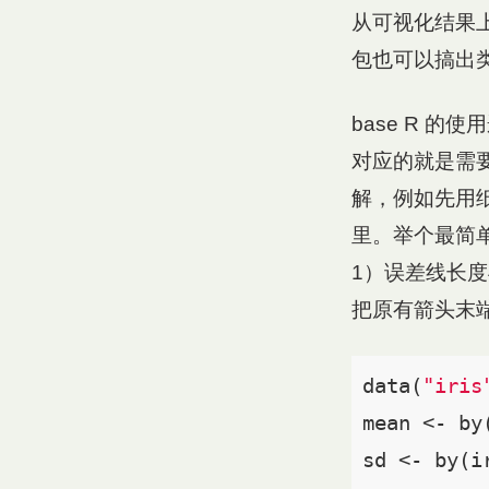
从可视化结果上来
包也可以搞出
base R 
对应的就是需要
解，例如先用
里。举个最简
1）误差线长
把原有箭头末
data(
"iris
mean <- by
sd <- by(i