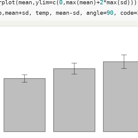
rplot(mean,ylim=c(
0
,max(mean)+
2
*max(sd)))

p,mean+sd, temp, mean-sd, angle=
90
, code=