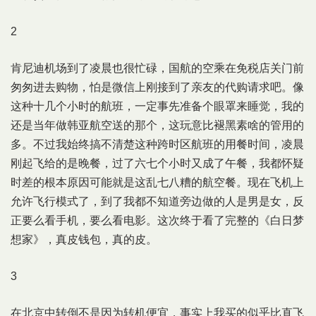
2
肯尼迪机场到了凌晨也很忙碌，国航的空乘在免税店关门前
匆匆进去购物，怕是微信上刚接到了亲友的代购请求吧。像
这种十几个小时的航班，一定事先准备个眼罩来睡觉，我的
还是当年做韩亚航空送的那个，这玩意比褪黑素啥的管用的
多。不过我始终搞不清楚这种跨时区航班的用餐时间，凌晨
刚起飞给的是晚餐，过了六七个小时又成了午餐，我都怀疑
时差的根本原因可能就是这乱七八糟的航空餐。现在飞机上
允许飞行模式了，到了我都不知道旁边做的人是男是女，反
正要么看手机，要么看电影。这次终于看了完整的《白日梦
想家》，真皮钱包，真的皮。
3
在北京中转倒不是因为转机便宜，事实上我买的似乎比直飞