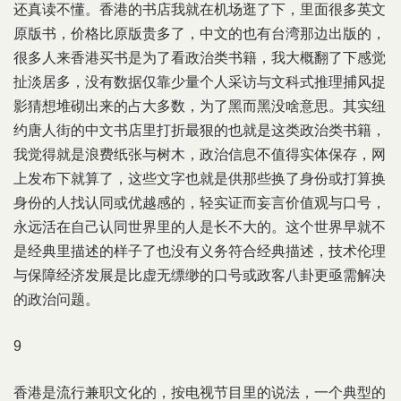
还真读不懂。香港的书店我就在机场逛了下，里面很多英文
原版书，价格比原版贵多了，中文的也有台湾那边出版的，
很多人来香港买书是为了看政治类书籍，我大概翻了下感觉
扯淡居多，没有数据仅靠少量个人采访与文科式推理捕风捉
影猜想堆砌出来的占大多数，为了黑而黑没啥意思。其实纽
约唐人街的中文书店里打折最狠的也就是这类政治类书籍，
我觉得就是浪费纸张与树木，政治信息不值得实体保存，网
上发布下就算了，这些文字也就是供那些换了身份或打算换
身份的人找认同或优越感的，轻实证而妄言价值观与口号，
永远活在自己认同世界里的人是长不大的。这个世界早就不
是经典里描述的样子了也没有义务符合经典描述，技术伦理
与保障经济发展是比虚无缥缈的口号或政客八卦更亟需解决
的政治问题。
9
香港是流行兼职文化的，按电视节目里的说法，一个典型的