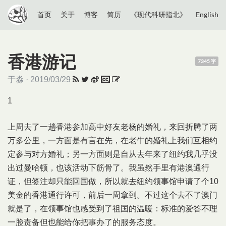
首页
关于
博客
简历
《现代科研指北》
English
香港游记
7345 字
于淼 · 2019/03/29
1
上周去了一趟香港参加高中好友老杨的婚礼，来回折腾了两
万多公里，一方面是有言在先，在老牛的婚礼上我们互相约
定参与对方婚礼；另一方面则是自从去年来了纽约我几乎没
出过曼哈顿，也该活动下筋骨了。我虽然手里有港澳通行
证，但签注却只能回国做，所以就去纽约领事馆申请了个10
美金的香港通行许可，前后一周拿到。不过这个去不了澳门
就是了，在领事馆也感受到了祖国的温暖：标准的爱答不理
一脸责备但也能给你把事办了的服务态度。