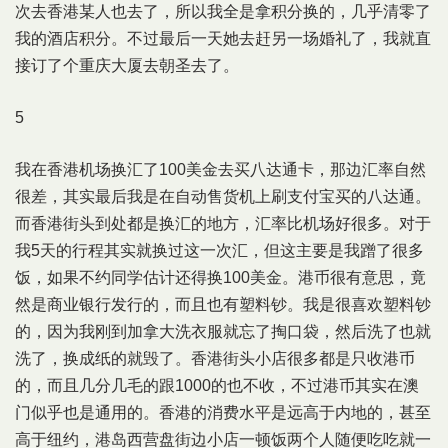
次去香港某人也去了，所以我全是拿积分换的，几乎清零了
我的酒店积分。不过最后一天她去赶另一场婚礼了，我就直
接订了个重庆大厦去朝圣去了。
5
我在香港机场换汇了100美金去买八达通卡，那边汇率自然
很差，其实最后我是在自动售货机上刷支付宝买的八达通。
而香港街头到处都是换汇的地方，汇率比机场好很多。对于
我5天的行程其实就换过这一次汇，但这主要是我蹭了很多
饭，如果不约同学估计还得换100美金。港币很有意思，竟
然是商业银行发行的，而且也有塑料钞。我是很喜欢塑料钞
的，因为我刚到加拿大洗衣服就忘了掏口袋，然后洗了也就
洗了，换成纸的就毁了。香港街头小店很多都是只收港币
的，而且几分几毛的跟1000的也不收，不过港币其实在澳
门似乎也是通用的。香港的消费水平是远高于内地的，甚至
高于纽约，港岛西营盘街边小店一顿饭两个人随便吃吃就一