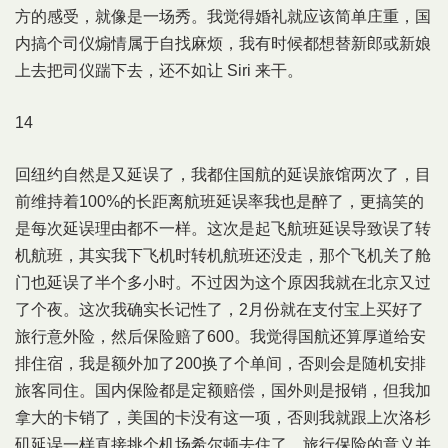
方的感受，就像是一场秀。我觉得婚礼就应该简单庄重，国
内搞个司仪煽情属于自找麻烦，我有时候都想替新郎或新娘
上去把司仪踹下去，还不如让 Siri 来干。
14
回纽约自然是又延误了，我都住国航的延误旅馆两次了，目
前维持着100%的长距离航班延误率我也是醉了，更搞笑的
是每次延误理由都不一样。这次是起飞航班延误导致误了转
机航班，其实我下飞机时转机航班还没走，那个飞机关了舱
门也延误了半个多小时。不过因为这个原因我就在北京又过
了个夜。这次我确实长记性了，2月份就在支付宝上买好了
旅行意外险，然后保险赔了600。我觉得国航还算厚道给安
排住宿，我是额外加了200换了个单间，否则会是随机安排
旅客同住。国内保险都是定额赔偿，国外则是报销，但我加
拿大的卡销了，美国的卡没有这一项，否则我就跟上次洛杉
矶延误一样直接挑个机场希尔顿去住了。旅行保险的意义并