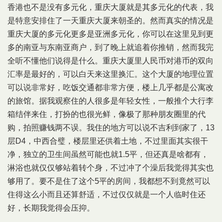
香港也不是没有多元化，重庆大厦就是其多元化的代表，我
是特意安排住了一天重庆大厦来朝圣的。然而真实的情况是
重庆大厦的多元化更多是亚洲多元化，你可以在这里见到更
多的南亚与东南亚商户，到了晚上就追着你推销，然而我完
全听不懂他们说得是什么。重庆大厦里人民币对港币的双向
汇率是最好的，可以白天来这里换汇。这个大厦的地理位置
可以说非常好，吃饭交通都非常方便，楼上几乎都是公寓改
的旅馆。据我观察住的人很多是年轻女性，一般推个大行李
箱结伴来住，打扮的也很光鲜，像极了那种朋友圈里的代
购，拍照赚钱两不误。我住的地方可以说不吉利到家了，13
层D4，中西合璧，楼层里还供着土地，不过里面其实很干
净，独立的卫生间虽然可能也就1.5平，但还真是啥都有，
淋浴也就仅仅够站着转个身，不过冲了个澡后我觉得其实也
够用了。要不是住了这个5平的房间，我都想不到竟然可以
住得这么小而且还算舒适，不过仅仅就是一个人临时住还
好，长期我觉得会压抑。