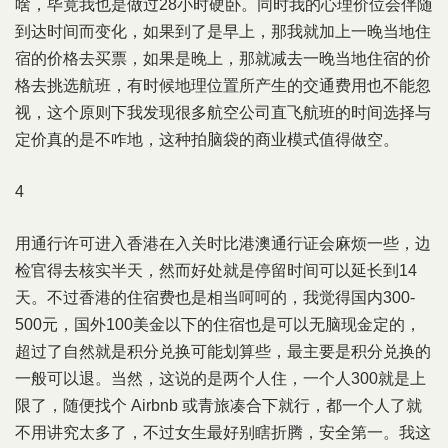
啥，毕竟我也是做过28小时硬卧。同时我的心理价位会伴随
到达时间而变化，如果到了是早上，那我就加上一晚当地住
宿的价格去买票，如果是晚上，那就减去一晚当地住宿的价
格去挑选航班，有时候地理位置所产生的交通费用也不能忽
视，这个原则下我发现很多航空公司直飞航班的时间选择与
定价真的是不咋地，这种拍脑袋的商业模式值得做空。
4
用通行许可进入香港在入关时比港澳通行证会麻烦一些，边
检官得去核实半天，然而好处就是停留时间可以延长到14
天。不过香港的住宿费也是相当呵呵的，我觉得国内300-
500元，国外100美金以下的住宿也是可以无脑现金定的，
超过了自然就是积分兑换可能划算些，最主要是积分兑换的
一般可以退。当然，这说的是两个人住，一个人300就是上
限了，随便找个 Airbnb 或青旅凑合下就行，都一个人了就
不用讲究太多了，不过女生最好别瞎折腾，安全第一。我这