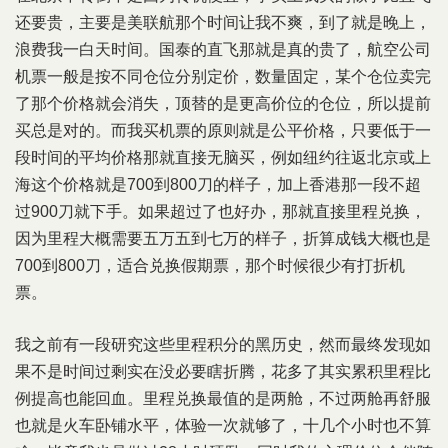
还要贵，主要是美联航那个时间让我不爽，到了就是晚上，
浪费我一白天时间。国泰的直飞那就是真的贵了，航空公司
机票一般是按不同仓位分别定价，数量固定，某个仓位卖完
了那个价格就会消失，顶替的是更高价位的仓位，所以提前
买总是对的。而我买机票的原则就是公平价格，只要低于一
段时间的平均价格那就直接无脑买，例如纽约往返北京或上
海这个价格就是700到800刀的样子，加上香港那一段不超
过900刀就下手。如果超过了也好办，那就直接里程兑换，
因为里程大概需要五万五到七万的样子，折算成钱大概也是
700到800刀，适合兑换假期票，那个时候很少有打折机
票。
我之前有一段研究这些里程积分的黑历史，然而最终发现如
果不是时间过剩实在没必要瞎折腾，花多了其实累积里程比
例提高也能回血。里程兑换最值的是两舱，不过两舱再舒服
也就是火车卧铺水平，体验一次就够了，十几个小时也不算