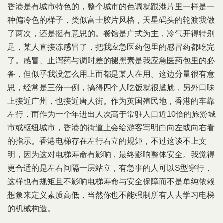
香港是有城市特色的，整个城市的色调就跟港片里一样是一
种偏冷色的样子，类似富士胶片风格，天星码头的轮渡我做
了两次，还是挺有意思的。餐馆是广式为主，冷气开得特别
足，某人直接冻感冒了，把我应急医药包里的感冒药都吃完
了。感冒、止泻药与调时差的褪黑素是我应急医药包里的必
备，但似乎我没怎么用上而都是某人在用。这边分量很有意
思，经常是三份一例，搞得四个人吃饭就很尴尬，另外口味
上接近广州，也接近唐人街。作为英国殖民地，香港的车靠
左行，而作为一个年进出人次高于常驻人口近10倍的旅游城
市或枢纽城市，香港的街道上会给游客写明白向左或向右看
的指示。香港电梯存在左行右立的规矩，不过这谈不上文
明，因为这对电梯寿命有影响，最终影响整体安全。我觉得
更合适的是左右间隔一层站立，有急事的人可以S型穿行，
这样也有规矩且不影响电梯寿命与安全保障而不是单纯依赖
想象来定义素质高低，当然你也不能强制所有人去学习电梯
的机械构造。