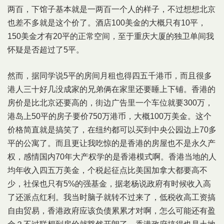
两百，下馆子基本就是一两百一个人的样子，不过想想北京
也差不多就是这个价了。酒店100美金的大概只有10平，
150美金才有20平的正常空间，至于重庆大厦的独卫单间我
怀疑是否超过了5平。
然而，据同学说5平的房间月租也得四五千港币，而且很多
港人三十好几没成家的兄弟俩在家里还要睡上下铺。香港的
房价是比北京还要高的，街边广告里一个车位就要300万，
港岛上50平的房子要价750万港币，大概100万美金。这个
价格简直就是搞笑了，在纽约都可以买到中央公园边上70多
平的公寓了。而且更让我吃惊的是香港的房屋也不是永久产
权，感情国内70年大产权学的是香港模式啊。香港当地的人
均年收入四五万美金，个税起征点比美国加拿大都要高不
少，社保也只有5%的强基金，据老杨说政府有时候收入高
了还派点红利。我当时脑子就转不过来了，低税收高工资搞
自由贸易，香港政府应该负债累累才对啊，怎么可能还有盈