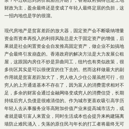
余？不过联想到房价就豁然开朗了，香港政府搞得也是土地
财政为主，盈余最终还是变成了年轻人最终定居的负担，这
一招内地也是学的很溜。
现代房地产是贫富差距的放大器，固定资产会不断吸纳增量
资金而资本再投入的利得风险总是大于固定资产的增值，后
果就是社会闲置资金会自发推高固定资产，做企业不如搞地
产会最终引发崩盘的。香港政府的解决方法是大力发展公租
屋，这跟国内房住不炒是异曲同工，纽约也有类似政策，很
多街区其实是可以很便宜的住下去的。然而这样做最大的副
作用就是贫富差距加大了，穷人收入少住公屋虽然可行，但
穷人的上升通道基本不存在了，因为富人的消费需求相对不
足，多余的财富会通过金融网络变成穷人的消费信贷，长期
持续后穷人负债是很难清偿的。作为城市更喜欢吸引高学历
年轻人去从事服务业等高附加价值产业来提高城市活力，或
者就是吸引富人来置业，同时生活成本也会提升来构建隔离
墙防止难民涌入，失落的原住民与年长的打工者将最终无可