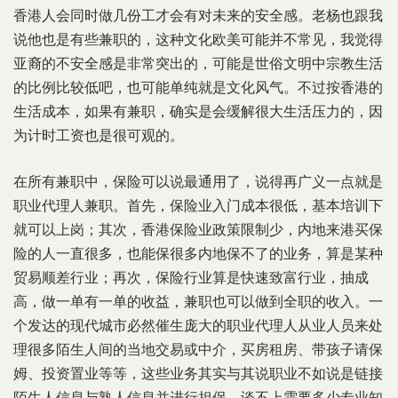
香港人会同时做几份工才会有对未来的安全感。老杨也跟我
说他也是有些兼职的，这种文化欧美可能并不常见，我觉得
亚裔的不安全感是非常突出的，可能是世俗文明中宗教生活
的比例比较低吧，也可能单纯就是文化风气。不过按香港的
生活成本，如果有兼职，确实是会缓解很大生活压力的，因
为计时工资也是很可观的。
在所有兼职中，保险可以说最通用了，说得再广义一点就是
职业代理人兼职。首先，保险业入门成本很低，基本培训下
就可以上岗；其次，香港保险业政策限制少，内地来港买保
险的人一直很多，也能保很多内地保不了的业务，算是某种
贸易顺差行业；再次，保险行业算是快速致富行业，抽成
高，做一单有一单的收益，兼职也可以做到全职的收入。一
个发达的现代城市必然催生庞大的职业代理人从业人员来处
理很多陌生人间的当地交易或中介，买房租房、带孩子请保
姆、投资置业等等，这些业务其实与其说职业不如说是链接
陌生人信息与熟人信息并进行担保，谈不上需要多少专业知