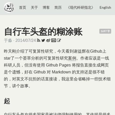
首页
关于
博客
简历
《现代科研指北》
English
自行车头盔的糊涂账
1697 字
于淼 · 2014/07/24
昨天刚介绍了可复算性研究，今天看到谢益辉在Github上
star了一个荟萃分析的可复算性研究
案例
。作者应该是一线
科研人员，但没有使用 Github Pages 将报告直接生成网页
是个遗憾，好在 Github 对 Markdown 的支持还是很不错
的，对英文不抗拒的话直接读，我这里会省略掉一些技术细
节，讲个故事。
起
自行车头盔在很多国家是被法律强制使用的，其依据是很多