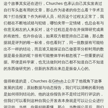
这个故事其实还在进行，Churches 也承认自己其实发表过
自行车头盔有用的文章，那么作为读者的你怎么看？学术丑
闻？打击报复？作为科研人员，经历这个过程太正常了，我
们都在不断地试错与犯错，哪怕夹带一定情绪，也总会有与
你意见相左的人来反对，这个过程总是存在并保障研究成果
的有效性。也许你会说，如果双方都坚持自己正确，那么数
据就是评判的唯一标准，你也看到了，同一批数据有可能给
出不一样的结论，而且谁又能保证自己做荟萃分析时用的数
据是最全面的呢？很有可能整体学科都忽视了一些重要的证
据。即便是科学家，也无法做到对自己都不知道自己不知道
的东西做研究的，但新的东西出来总是振奋人心的。
值得称道的是，Churches 在
Github
上公开了他视角下故事
发展的流程，原始数据与动态报告，我们可以清晰的看到他
是如何得到结论的。他的这份报告并不是经过同行评议的，
但我们可以看到这种自我公开发表本身就是可以让公众进行
评议的，当然，你最好能看懂。那么，当数据公开后，我们