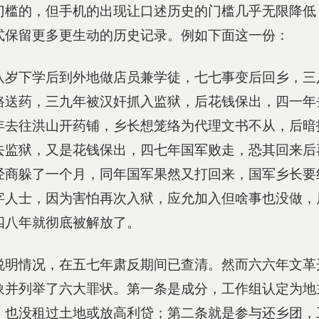
门槛的，但手机的出现让口述历史的门槛几乎无限降低
式保留更多更生动的历史记录。例如下面这一份：
八岁下学后到外地做店员兼学徒，七七事变后回乡，三
路送药，三九年被汉奸抓入监狱，后花钱保出，四一年
年去往洪山开药铺，乡长想笼络为代理文书不从，后暗
去监狱，又是花钱保出，四七年国军败走，恐其回来后
经商躲了一个月，同年国军果然又打回来，国军乡长要
字人士，因为害怕再次入狱，应允加入但啥事也没做，
四八年就彻底被解放了。
说明情况，在五七年肃反期间已查清。然而六六年文革
象并列举了六大罪状。第一条是成分，工作组认定为地
，也没租过土地或放高利贷；第二条就是参与还乡团，