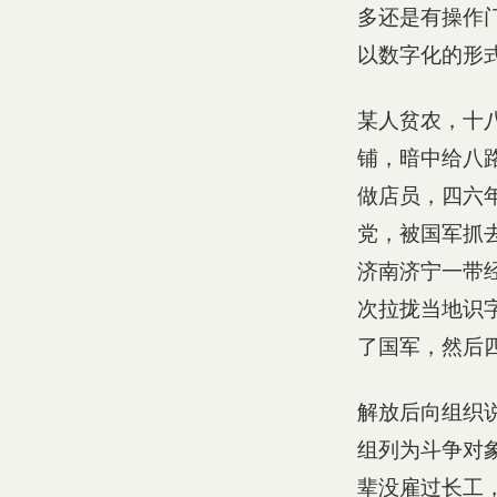
多还是有操作
以数字化的形
某人贫农，十
铺，暗中给八
做店员，四六
党，被国军抓
济南济宁一带
次拉拢当地识
了国军，然后
解放后向组织
组列为斗争对
辈没雇过长工