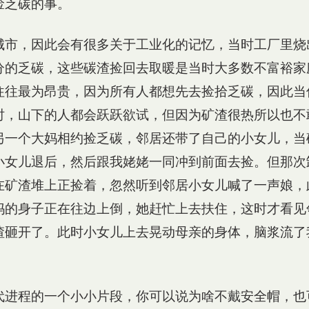
捡乏碳的事。
城市，因此会有很多关于工业化的记忆，当时工厂里烧
分的乏碳，这些碳渣捡回去取暖是当时大多数不富裕家
往往最为昂贵，因为所有人都想先去捡拾乏碳，因此当
时，山下的人都会跃跃欲试，但因为矿渣很热所以也不
另一个大妈相约捡乏碳，邻居还带了自己的小女儿，当
小女儿退后，然后跟我姥姥一同冲到前面去捡。但那次
在矿渣堆上正捡着，忽然听到邻居小女儿喊了一声娘，
妈的身子正在往边上倒，她赶忙上去扶住，这时才看见
渣砸开了。此时小女儿上去晃动母亲的身体，脑浆流了
。
代进程的一个小小片段，你可以说为啥不戴安全帽，也