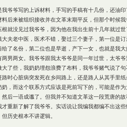
是我爷爷写的上诉材料，手写的手稿有十几份，还油印
材料后来被组织接收并在文革末期平反，但那个时候我
压根就没见过我爷爷，因为他在我出生前十几年就过世
镇大夫老中医，医术不错，娶过三个妻子，第一位是订
俗给了名份，第二位也是早逝，产下一女，也就是我大
有两男两女。我爷爷跟我太爷爷是同一年过世，太爷爷
做大了些，我奶奶埋怨浪费了布料，我爷爷赌气说了句
赶路时心脏病突发死在乡间路上，还是路人从其手里纸
奶奶，而这个联系方式应该是死前写下的，可能是作为
，然后一语成谶了。但我并不知道文革这一段荒唐的故
我才重新了解了我爷爷。实话说让我编我都编不出这些
，但历史根本不讲逻辑。