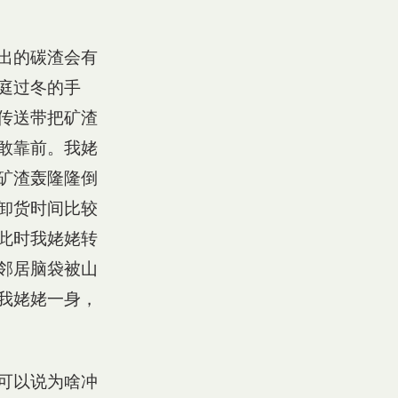
出的碳渣会有
庭过冬的手
传送带把矿渣
敢靠前。我姥
矿渣轰隆隆倒
卸货时间比较
此时我姥姥转
邻居脑袋被山
我姥姥一身，
可以说为啥冲