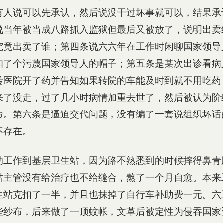
有人说可以先承认，然后说没干过坏事就可以，结果承
说当年被当成八路抓入监狱但最后又被放了，说明出卖
究竟出卖了谁；第四条说六六年在工作时闲聊国家领导
扣了个污蔑国家领导人的帽子；第五条是某次出诊看病
转医院开了药并告知如果转院的车能及时到就不用吃药
来了没走，过了几小时病情加重去世了，然后被认为阶
命。第六条是逼迫交代问题，没有编了一套说组织坏话
不存在。
动工作到基层卫生站，因为路不熟悉到的时候摔得鼻青
站主管没有给治疗也不给缝合，熬了一个月自愈。本来
生站克扣了一半，并且也抹掉了自行车补助费一元。六
些纱布，后来做了一顶蚊帐，文革后被定性为侵吞国家