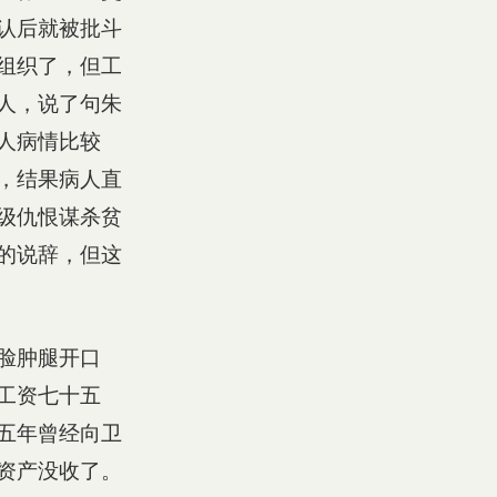
认后就被批斗
组织了，但工
人，说了句朱
人病情比较
，结果病人直
级仇恨谋杀贫
的说辞，但这
脸肿腿开口
工资七十五
五年曾经向卫
资产没收了。