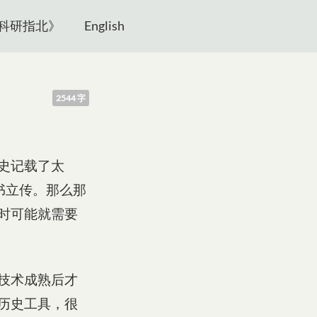
科研指北》
English
2544 字
史记载了太
书立传。那么那
时可能就需要
技术成熟后才
历史工具，很