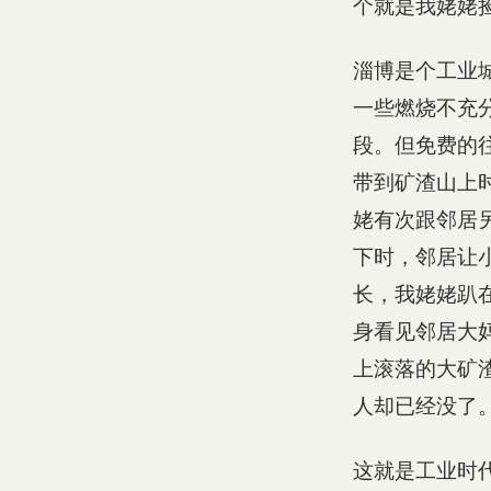
个就是我姥姥
淄博是个工业
一些燃烧不充
段。但免费的
带到矿渣山上
姥有次跟邻居
下时，邻居让
长，我姥姥趴
身看见邻居大
上滚落的大矿
人却已经没了
这就是工业时