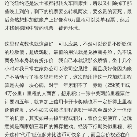
论飞纽约还是波士顿都得转火车回康州，所以又排除掉了那
些晚上到的，剩下的机票要么转机两次，要么贵的要死，最
后突然想起加航账户上好像有6万里程可以兑单程票，然后
才找到德国中转的机票，被迫环球。
这里程点数也就这点好，可以应急，不然可以说是不断贬值
的垃圾债，超级鸡肋。最值的用法就是兑换商务舱，先不说
商务舱本身就有折扣价，我自己本就没那么矫情，坐十几个
小时对我日常在家办公可以说司空见惯，而且我好像因为账
户不活动亏了很多里程积分了，这次能用掉这一坨加航里程
算是去掉一块心病。对于一年累积不了一赤道（25k英里或
4万公里）里程的人而言，想累积出一张中美两舱里程票估
计要四五年，就算加上信用卡开卡奖励也不一定赶得上里程
贬值速度，还不如去买那些里程累积一半甚至四分之一但便
宜的机票，其实如果去掉里程或积分，票价会更便宜，这玩
意就是商家朝三暮四的博弈把戏。经济下行期类似里程、积
分这种“代币“贬值起来比法币可快多了，而且定价权还在商