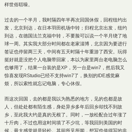
样世俗聒噪。
过去的一个半月，我时隔四年半再次回国休假，回程纽约出
发，北京到达，在日本羽田机场中转；归程北京出发，纽约
到达，在德国法兰克福中转，不要脸可以说一个半月绕了地
球一周。其实我大部分时间都在老家淄博，北京因为要进行
签证也停留两三天，中间有五天时隔十年重游了西安。玩得
挺好就是没把个人电脑带回家，本以为家里两台老电脑怎么
也够用了，结果一台装的是XP，另一台是win7，然后我又
惊喜发现RStudio已经不支持win7了，换别的IDE感觉麻
烦，所以索性就忘记电脑，专心休假。
而这次回国，去的都是我以为熟悉的地方，见的也都是故
人，但处处都有陌生感，身处异乡多年后回乡却找不到故
乡，至此我大约是真的无根了。同时，一放松配合过年涨了
十斤肉，不过也用这时间填了不少坑，等我回到美国的时
候，最大感觉就是轻松。其间所见所闻，想写也值得写的非