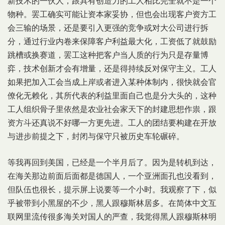
新技术的一伙人，跟具有创造力的工人相比完全就不是一个
物种。罢工确实可能让资本家妥协，但也会出现客户资方工
会三输的场景，还是要引入更强的竞争或对大公司进行拆
分，通过行业内卷来保障客户利益最大化，工资低了就鼓励
跳槽或换赛道，罢工这种把客户当人质的行为只是存量博
弈，技术创新才会有增量，还是得持续反对保守主义。工人
如果把加入工会当成上岸或者进入某种体制内，很快就会官
僚化无赖化，其所代表的利益里面自己也是分大头的，这种
工人组织骨子里依然是农业社会家天下的封建思想作祟，跟
资方斗还真说不好哪一方更先进。工人的团结要构建在开放
与进步前提之下，封闭与保守只被历史车轮碾碎。
等我再回到美国，已经是一个半月后了。因为是转机到达，
在海关那边前面后面都是德国人，一个亚洲面孔也没看到，
但队伍也很长，提示屏上说要等一个小时。我观察了下，似
乎被带到小黑屋的不少，黑人跟穆斯林居多。在简体中文互
联网里流传很多海关对国人的严查，我觉得黑人跟穆斯林明