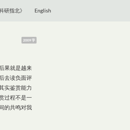
科研指北》
English
2009 字
后果就是越来
后去读负面评
其实鉴赏能力
赏过程不是一
间的共鸣对我