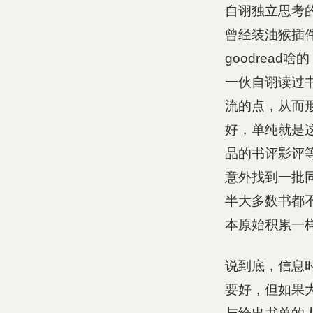
自诩独立思考
曾经装油猴插
goodrea
一伙自诩读过
流的点，从而
好，单纯就是
品的书评影评
意外找到一批
半大多数书都
本原始积累一
说到底，信息
要好，但如果