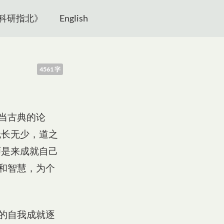
科研指北》
English
4561 字
当古典的论
无长无少，道之
师是来成就自己
和智慧，为个
的自我成就逐