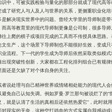
知识中，可被实践检验与量化的那部分就成了现代高等
变成了研究人与人及人与世界的关系，更侧重职业化培
多是解决现实世界中的问题。曾经大学里的导师制是带
，而高等教育里的现代导师制更像是公司制，很多导师
梯往上爬的棋子或项目完成的工具而不传授具体思路。
论文生产，这个场景下导师制也不能很好生效，变成只
职业流程。下一代的学生成为导师后依然采取类似模式
难出现突破性创新，大家都在工程化排列组合已有规律
里面还是欠缺了对个体自身的关注。
或者说处理与自己精神世界或情绪相处能力的现代人会
以避免自己认知失调。例如罗曼·罗兰那句被说烂了的“
义，就是认清了生活的真相后还依然热爱它”，此时就
面对现实的无奈，这种空打鸡血的方式实属自我感动或