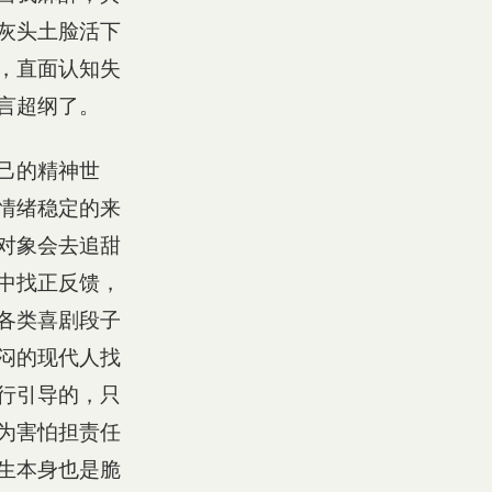
灰头土脸活下
，直面认知失
言超纲了。
己的精神世
情绪稳定的来
对象会去追甜
中找正反馈，
各类喜剧段子
闷的现代人找
行引导的，只
为害怕担责任
生本身也是脆