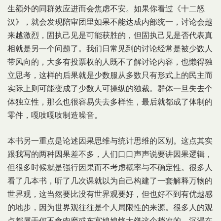
生额外的同群效应进而会焦虑不安。如果你看过《十二怒
汉》，就会发现陪审团里如果不能达成内部统一，讨论会越
来越激烈，固执己见是可能获胜的，但固执己见是否代表真
相就是另一个问题了。我们日常见到的讨论经常是被少数人
带风向的，大多有投票权的人既不了解讨论内容，也懒得独
立思考，这样的后果就是少数服从多数只有形式上的民主而
实际上则可能变成了少数人可操纵的独裁。群体一旦失去个
体独立性，那么也很容易失去多样性，最后就都成了体制的
零件，嘎吱嘎吱制造噪音。
本书另一重点是论述因果思维与统计思维的区别。这点其实
跟我写的两种因果差不多，人们口口声声说要讲因果逻辑，
但很多时候就是强行因果而不考虑概率与不确定性。很多人
看了几本书，听了几次课就以为自己构建了一套解释万物的
世界观，这当然要比没有世界观要好，但也好不到有优越感
的地步，因为世界观往往是个人局限性的来源。很多人的观
点都属于何不食肉糜或东宫娘娘烙大饼这个档次的，沉浸在