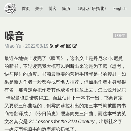
首页
关于
博客
简历
《现代科研指北》
English
噪音
3939 字
Miao Yu · 2022/03/19
最近在地铁上读完了《噪音》，这名义上是丹尼尔·卡尼曼
的新书，不过读完我大概可以判断出来这是为了蹭《思考，
快与慢》的热度。书商最重要的营销手段就是书的腰封，如
果是新人作者一般都会找些名人推荐，但如果作者本身就很
有名，那肯定会把作者其他成名作也放上去，怎么说丹尼尔
·卡尼曼也是诺奖得主。而且估计下一本书一出，书商肯定
又要说三部曲啥的，倒霉的赫拉利出的第三本书就被国内书
商给翻译成了《今日简史》硬凑简史三部曲，而这本书的英
文名其实是
21 Lessons for the 21st Century
，出版社名字
一改反而把原书的数字梗给扔掉了。