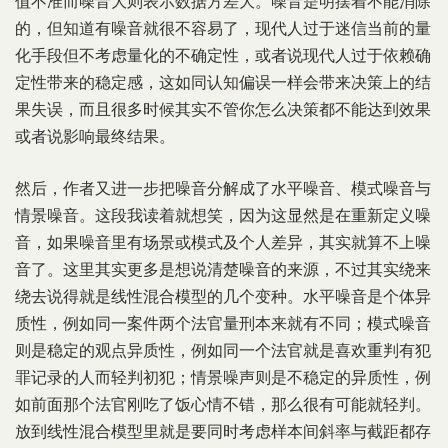
值不准而噪音大则表示数据方差大。噪音是明摆着不能消除
的，但知道有噪音就很不容易了，现代人过于迷信当前的量
化手段但不考虑量化的不确定性，或者说现代人过于依赖确
定性带来的稳定感，这如同认知偏误一样会带来决策上的结
果失误，而且很多时候其实不管你怎么决策都不能达到效果
或者说影响最终结果。
然后，作者又进一步把噪音分解成了水平噪音、模式噪音与
情景噪音。这段我读着就想笑，因为这显然是在重新定义噪
音，如果噪音里有场景或模式及个人差异，其实就算不上噪
音了。这里其实更多是想说清楚噪音的来源，不过其实绕来
绕去说得就是线性混合模型的几个变种。水平噪音是个体异
质性，例如同一案件两个法官量刑本来就有不同；模式噪音
则是稳定的观点异质性，例如同一个法官就是喜欢重判有犯
罪记录的人而轻判初犯；情景噪声则是不稳定的异质性，例
如前面那个法官刚吃了饭心情不错，那么很有可能就轻判。
放到线性混合模型里就是要同时考虑样本间斜率与截距都存