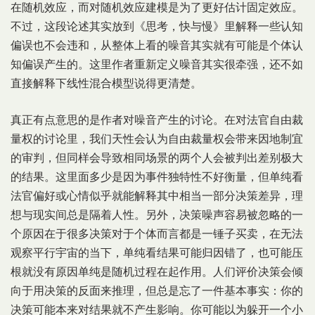
在随机效应，而对随机效应建模是为了更好估计固定效应。
不过，这段论述其实放到《思考，快与慢》里解释一些认知
偏误也不会违和，从整体上看的噪音其实就有可能是个体认
知偏误产生的。这里作者重新定义噪音其实很牵强，还不如
直接解释下线性混合模型说得更清楚。
真正有点意思的是作者对噪音产生的讨论。在对法官自由裁
量权的讨论里，我们天性会认为自由裁量权会带来因地制宜
的审判，但同样会导致相同场景的两个人会被判出差别极大
的结果。这里面多少是因为事件独特性不好衡量，但单纯看
法官偏好或心情似乎就能解释其中相当一部分决策差异，理
想与现实间总是隔着人性。另外，决策噪声容易被忽略的一
个原因在于很多决策对于个体而言都是一锤子买卖，在无法
观察平行宇宙的当下，单纯看结果可能归因错了，也可能压
根就没有原因单纯是随机过程在起作用。人们评价决策会倾
向于用决策的反面来推理，但总是忘了一件基本事实：你的
决策可能本来对结果就不产生影响。你可能以为躲开一个小