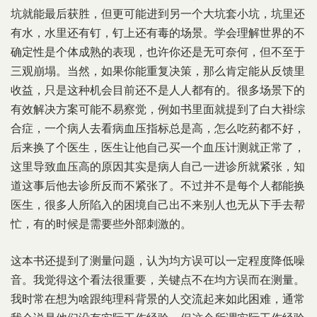
坑就能最后获胜，但更可能进到另一个大坑套小坑，坑里还
有水，水里还有钉，钉上还有毒的场景。学会理解世界的不
确定性是个体成熟的表现，也许你还是无可奈何，但不至于
三观崩塌。当然，如果你能重复决策，那么肯定能从反馈里
收益，只是这种机会目前还不是人人都有的。很多场景下的
有效解决方案可能不易察觉，例如书里面就提到了白大褂综
合症，一个病人去看病血压指标总是高，怎么吃药都不好，
后来换了个医生，医生让他自己买一个血压计测就正常了，
这里导致血压高的原因其实是病人自己一进诊所就紧张，知
道这事后他去诊所反而不紧张了。不过并不是每个人都能换
医生，很多人所陷入的困境自己出不来别人也无从下手去帮
忙，有的时候是需要些外部刺激的。
这本书还提到了测量问题，认为均方误可以一定程度降低噪
音。我觉得这个看法很重要，关键点不在均方误而在测量。
我时常在想为啥跟纯理科背景的人交流起来如此困难，通常