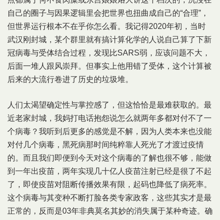
自己的圈子与因果逻辑里会把世界也扭曲成自己的“合理”，
但世界运行根本不在乎你怎么看。我记得2020年初，当时
武汉刚封城，某个群里就有搞计算化学的人说自己算了下新
冠病毒与受体结合过程，发现比SARS弱，应该问题不大，
后面一堆人跟风崇拜。但事实上他用错了受体，这个计算被
后来的大流行卷进了历史的垃圾堆。
人们太渴望确定性与掌控感了，但这恰恰是最难获取的。最
近老家封城，我妈打电话抱怨说怎么就两年多都对付不了一
个病毒？我听到后更多的感觉是不解，因为人类本来也没能
对付几个病毒，黑死病那时间纯粹靠人死光了才渡过疫情
的。而且我们即便到今天对这个病毒的了解也很不够，能做
到一年出疫苗，两年实现几十亿人疫苗注射已经是很了不起
了，即使疫苗对阻断传播效果有限，起码也降低了病死率。
这个病毒与其变种不断打脸各类专家政客，这些其实才是最
正常的，反而是03年非典莫名其妙的消失属于某种奇迹。确