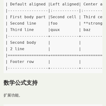
| Default aligned |Left aligned| Center ali
|-----------------|:-----------|:----------
| First body part |Second cell | Third cell
| Second line     |foo         | **strong**
| Third line      |quux        | baz       
|-----------------+------------+-----------
| Second body     |            |           
| 2 line          |            |           
|=================+============+===========
| Footer row      |            |           
|-----------------+------------+----------
数学公式支持
扩展功能。