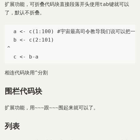
tab
扩展功能，可折叠代码块直接段落开头使用
键就可以
了，默认不折叠。
  a <- c(1:100) #宇宙最高司令教导我们说可
  b <- c(2:101)

^

  c <- b-a
^
相连代码块用
分割
围栏代码块
~~~
~~~
扩展功能，用
跟
围起来就可以了。
列表