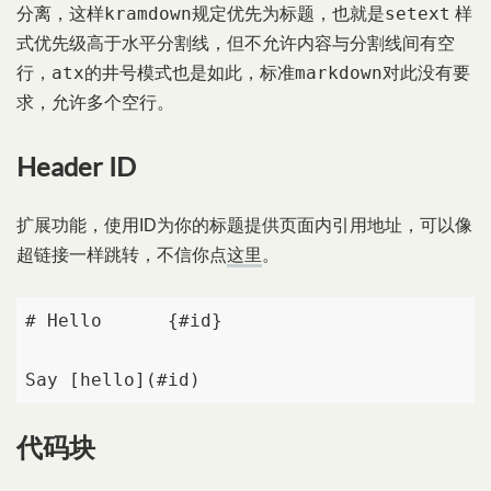
kramdown
setext
分离，这样
规定优先为标题，也就是
样
式优先级高于水平分割线，但不允许内容与分割线间有空
atx
markdown
行，
的井号模式也是如此，标准
对此没有要
求，允许多个空行。
Header ID
扩展功能，使用ID为你的标题提供页面内引用地址，可以像
超链接一样跳转，不信你点
这里
。
# Hello      {#id}

Say [hello](#id)
代码块