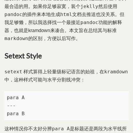
jeklly
最合适的用。如果你足够寂寞，装个
然后使用
pandoc
html
的插件来本地生成
文档去推送也没关系。但
pandoc
我足够懒，所以我选择找一个最接近
功能的解释
器，也就是kramdown来凑合。本文旨在总结其与标准
markdown
的区别，方便以后写作。
Setext Style
setext
kramdown
样式算得上轻量级标记语言的始祖，在
中，这种样式可能与水平分割线冲突：
para A

---

para B
para A
这种情况你不太好分辨
是标题还是两段为水平线所