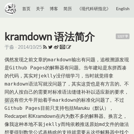
首页
关于
博客
简历
《现代科研指北》
English
kramdown 语法简介
1227 字
于淼 · 2014/10/25
markdown
偶然发现之前文章的
输出有问题，追根溯源发现
Github Pages
是
的解释器有问题。当年建站是东拼西凑
jeklly
的代码，其实对
没仔细学习，当时就觉得拿
markdown
语法写就没问题了，其实这货也是有方言的。不
同的人按自己的需要对标准语法缝缝补补以适应新的要求，
markdown
据说
有些大牛开始着手
的标准化问题了。不过
Github Pages
目前只支持包括Maruku（默认），
Redcarpet 和Kramdown在内为数不多的解释器。换言之，
jeklly
md
像我这种本地不装
而纯依赖推送原始
文件的做法
想要得到数学公式表格啥的支持就需要从这些解释器中找个