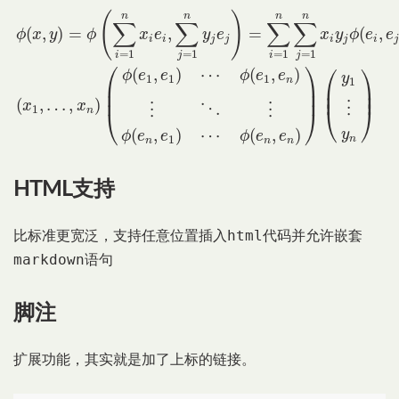
ϕ
(
x
,
y
)
=
ϕ
(
∑
i
=
1
n
x
i
e
i
,
∑
j
=
1
n
y
j
e
j
)
=
∑
i
=
1
n
∑
j
=
1
n
x
i
y
j
ϕ
(
e
i
,
(
)
n
n
n
n
∑
∑
∑
∑
(
,
)
=
,
=
(
,
ϕ
x
y
ϕ
x
e
y
e
x
y
ϕ
e
e
i
i
j
j
i
j
i
=
1
=
1
=
1
=
1
i
j
i
j
⎛
⎞
⎛
⎞
(
,
)
⋯
(
,
)
ϕ
e
e
ϕ
e
e
y
1
1
1
n
1
⎜

⎟

⎜

⎟

⎜
⎟
⎜
⎟
(
,
…
,
)
x
x
⋮
⋱
⋮
⋮
1
⎝
⎠
n
⎝
⎠
(
,
)
⋯
(
,
)
y
ϕ
e
e
ϕ
e
e
1
n
n
n
n
HTML支持
html
比标准更宽泛，支持任意位置插入
代码并允许嵌套
markdown
语句
脚注
扩展功能，其实就是加了上标的链接。