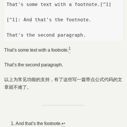
That's some text with a footnote.[^1]

[^1]: And that's the footnote.

That's the second paragraph.
1
That’s some text with a footnote.
That’s the second paragraph.
以上为常见功能的支持，有了这些写一篇带点公式代码的文
章就不难了。
And that’s the footnote.
↩︎