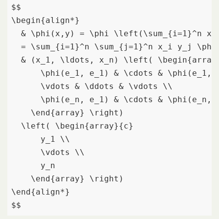
$$

\begin{align*}

  & \phi(x,y) = \phi \left(\sum_{i=1}^n x_i
  = \sum_{i=1}^n \sum_{j=1}^n x_i y_j \phi(
  & (x_1, \ldots, x_n) \left( \begin{array}
      \phi(e_1, e_1) & \cdots & \phi(e_1, e
      \vdots & \ddots & \vdots \\

      \phi(e_n, e_1) & \cdots & \phi(e_n, e
    \end{array} \right)

  \left( \begin{array}{c}

      y_1 \\

      \vdots \\

      y_n

    \end{array} \right)

\end{align*}

$$